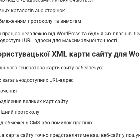
них каталогів або сторінок
обмеженням протоколу та вимогам
 працює незалежно від WordPress та будь-яких плагінів, б
одоступні URL-адреси для максимальної точності.
ористувацької XML карти сайту для Wo
шнього генератора карти сайту забезпечує:
х загальнодоступних URL-адрес
лючення
зділення великих карт сайту
відний протоколу
ід обмежень CMS або помилок плагінів
ша карта сайту точно представлятиме ваш веб-сайт у пошу