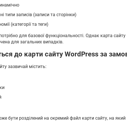
инамічно
і типи записів (записи та сторінки)
мії (категорії та теги)
 потрібно для базової функціональності. Однак карта сайт
ачена для загальних випадків.
ься до карти сайту WordPress за зам
йту зазвичай містить:
нки
й
оже бути розділений на окремий файл карти сайту, на який