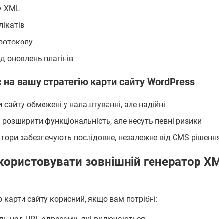
у XML
лікатів
протоколу
д оновлень плагінів
є на вашу стратегію карти сайту WordPress
 сайту обмежені у налаштуванні, але надійні
 розширити функціональність, але несуть певні ризики
атори забезпечують послідовне, незалежне від CMS рішенн
користовувати зовнішній генератор X
 карти сайту корисний, якщо вам потрібні:
ль над URL-адресами, які включаються