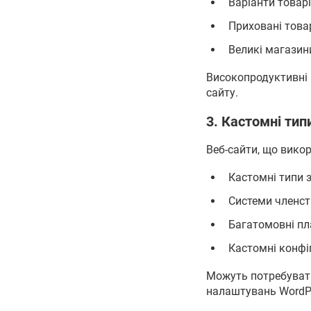
Варіанти товар
Приховані това
Великі магазин
Високопродуктивні 
сайту.
3. Кастомні типи
Веб-сайти, що вико
Кастомні типи 
Системи членст
Багатомовні пл
Кастомні конфіг
Можуть потребувати
налаштувань WordP