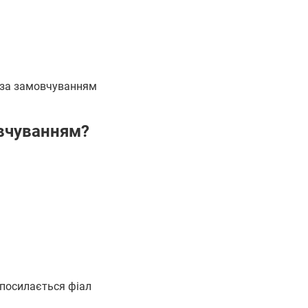
у за замовчуванням
овчуванням?
 посилається фіал