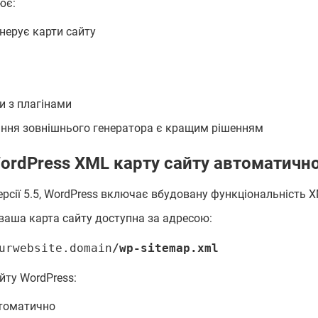
ює:
енерує карти сайту
и з плагінами
ння зовнішнього генератора є кращим рішенням
ordPress XML карту сайту автоматичн
ерсії 5.5, WordPress включає вбудовану функціональність X
аша карта сайту доступна за адресою:
urwebsite.domain
/wp-sitemap.xml
йту WordPress:
втоматично