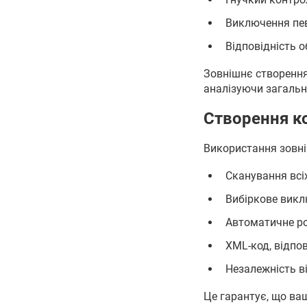
Виключення пев
Відповідність 
Зовнішнє створення
аналізуючи загальн
Створення к
Використання зовні
Сканування всі
Вибіркове вик
Автоматичне ро
XML-код, відпо
Незалежність в
Це гарантує, що ва