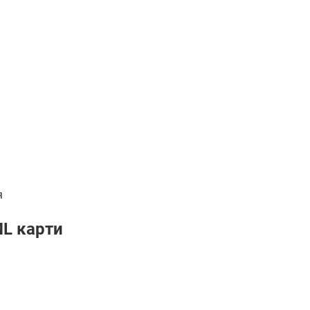
я
ML карти