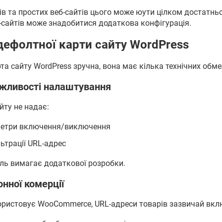
в та простих веб-сайтів цього може юути цілком достатньо
-сайтів може знадобитися додаткова конфігурація.
ефолтної карти сайту WordPress
та сайту WordPress зручна, вона має кілька технічних обм
жливості налаштування
йту не надає:
метри включення/виключення
ьтрації URL-адрес
ль вимагає додаткової розробки.
нної комерції
ристовує WooCommerce, URL-адреси товарів зазвичай вкл