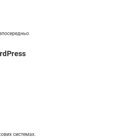
езпосередньо
rdPress
кових системах.