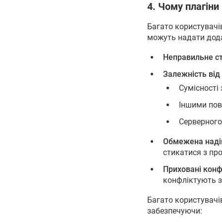
4. Чому плагін
Багато користувачів
можуть надати додат
Неправильне с
Залежність від
Сумісності
Іншими пов
Серверного
Обмежена надій
стикатися з пр
Приховані конф
конфліктують з
Багато користувачі
забезпечуючи: