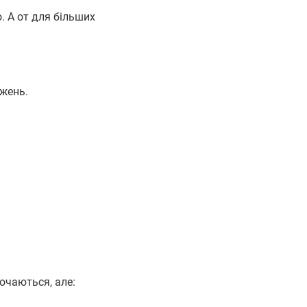
. А от для більших
ежень.
ючаються, але: