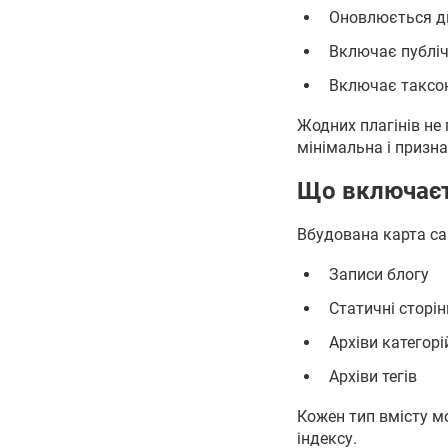
Оновлюється д
Включає публічн
Включає таксоно
Жодних плагінів не
мінімальна і призн
Що включаєт
Вбудована карта са
Записи блогу
Статичні сторі
Архіви категорі
Архіви тегів
Кожен тип вмісту м
індексу.