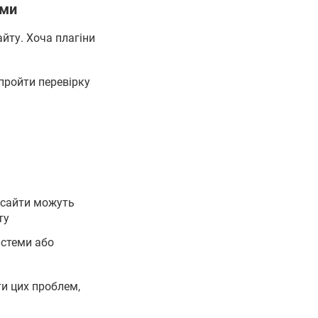
ими
айту. Хоча плагіни
пройти перевірку
 сайти можуть
ту
истеми або
и цих проблем,