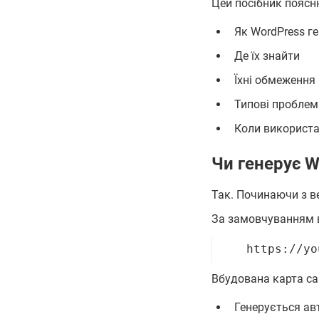
Цей посібник поясн
Як WordPress г
Де їх знайти
Їхні обмеження
Типові проблем
Коли використа
Чи генерує W
Так. Починаючи з в
За замовчуванням в
    https://yo
Вбудована карта са
Генерується а