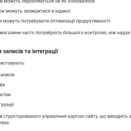
ів можуть обробляються не як очікувалося
ри можуть залишитися в індексі
и можуть потребувати оптимізації продуктивності
магазини часто потребують більшого контролю, ніж надає
 записів та інтеграції
ристовують:
записів
ва
агіни
урації
 структурованого управління картою сайту, шо виходять 
ress.