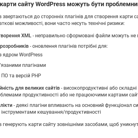
и карти сайту WordPress можуть бути проблемн
 звертаються до сторонніх плагінів для створення карти с
кові можливості, вони часто несуть технічні ризики:
творення XML
- неправильно сформовані файли можуть не 
 розробників
- оновлення плагінів потрібні для:
 з ядром WordPress
'язаними плагінами
 ПО та версій PHP
ність для великих сайтів
- високопродуктивні або складні
облемами продуктивності або не працюючими картами сай
лікти
- деякі плагіни впливають на основний функціонал с
 інструментами кешування/продуктивності
в генерують карти сайту зовнішніми засобами, щоб уникнут