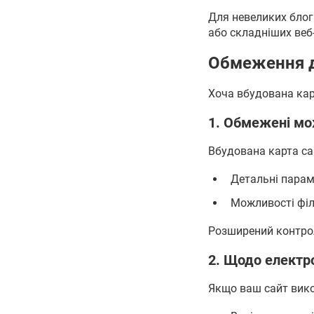
Для невеликих блогі
або складніших веб
Обмеження д
Хоча вбудована кар
1. Обмежені мо
Вбудована карта са
Детальні пара
Можливості філ
Розширений контро
2. Щодо електро
Якщо ваш сайт вико