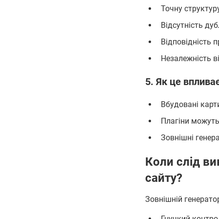
Точну структур
Відсутність дуб
Відповідність 
Незалежність ві
5. Як це вплива
Вбудовані карти
Плагіни можуть
Зовнішні генер
Коли слід ви
сайту?
Зовнішній генератор
Гнучкий контро