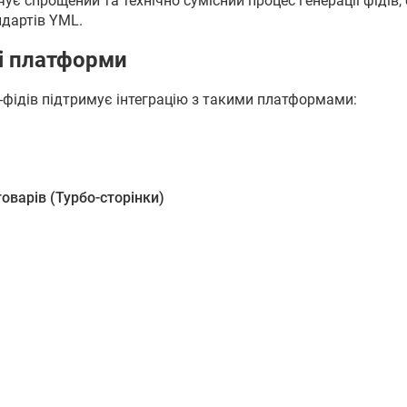
ує спрощений та технічно сумісний процес генерації фідів,
ндартів YML.
і платформи
фідів підтримує інтеграцію з такими платформами:
оварів (Турбо-сторінки)