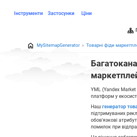
Інструменти
Застосунки
Ціни
MySitemapGenerator
Товарні фіди маркетпл
Багатокана
маркетпле
YML (Yandex Market
платформ у екосист
Наш
генератор тов
підтримуваних рекл
обов'язкові атрибу
помилок при відпра