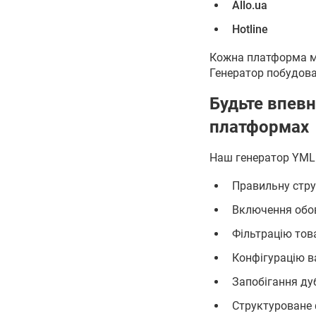
Allo.ua
Hotline
Кожна платформа мо
Генератор побудова
Будьте впевн
платформах
Наш генератор YML
Правильну стру
Включення обов
Фільтрацію тов
Конфігурацію 
Запобігання ду
Структуроване 