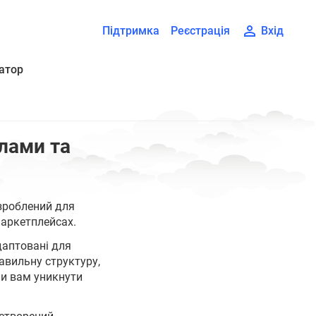
Підтримка
Реєстрація
Вхід
атор
лами та
озроблений для
маркетплейсах.
даптовані для
авильну структуру,
чи вам уникнути