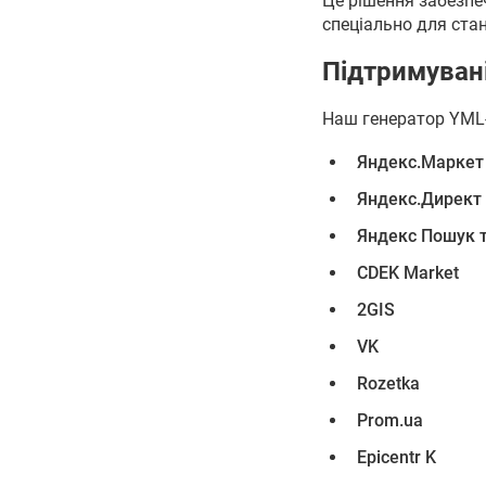
Це рішення забезпеч
спеціально для ста
Підтримуван
Наш генератор YML-
Яндекс.Маркет
Яндекс.Директ
Яндекс Пошук т
CDEK Market
2GIS
VK
Rozetka
Prom.ua
Epicentr K