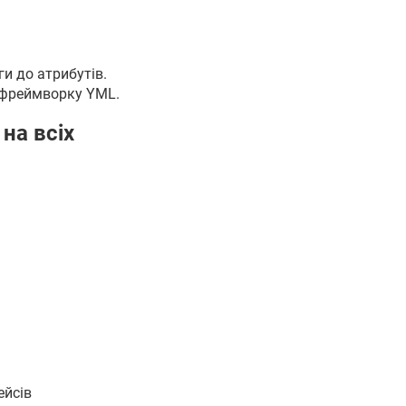
и до атрибутів.
 фреймворку YML.
на всіх
ейсів