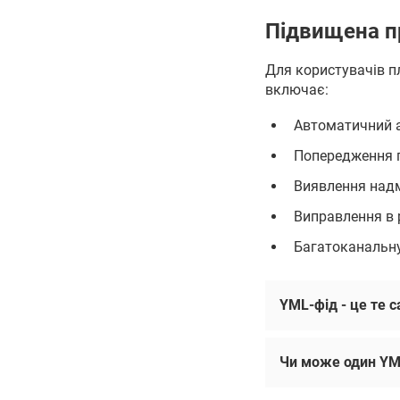
Підвищена п
Для користувачів п
включає:
Автоматичний а
Попередження п
Виявлення надм
Виправлення в 
Багатоканальну
YML-фід - це те 
Чи може один YM