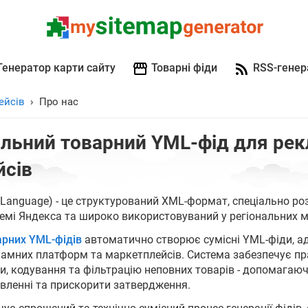
Генератор карти сайту
Товарні фіди
RSS-генер
ейсів
Про нас
льний товарний YML-фід для рек
йсів
 Language) - це структурований XML-формат, спеціально р
емі Яндекса та широко використовуваний у регіональних 
арних YML-фідів
автоматично створює сумісні YML-фіди, а
амних платформ та маркетплейсів. Система забезпечує пр
ти, кодування та фільтрацію неповних товарів - допомагаю
вленні та прискорити затвердження.