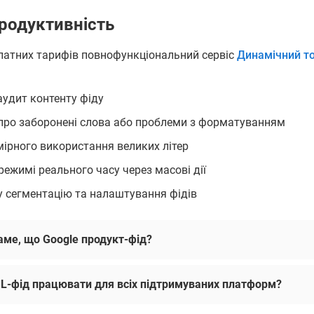
родуктивність
латних тарифів повнофункціональний сервіс
Динамічний т
удит контенту фіду
ро заборонені слова або проблеми з форматуванням
ірного використання великих літер
режимі реального часу через масові дії
 сегментацію та налаштування фідів
саме, що Google продукт-фід?
L-фід працювати для всіх підтримуваних платформ?